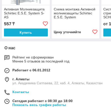
Активная Молниезащита
Схема монтажа Активной
Сис
Schirtec E.S.E. System S-
молниезащиты Schirtec
стри
AS
E.S.E. System
SCH
557
₸
от
Цену уточняйте
Купить
О нас
Рейтинг не сформирован
Менее 5 отзывов за последний год
Работает с 06.01.2012
г. Алматы
ул. Академика Сатпаева, 22, каб. 4, Алматы, Казахстан
Контакты
Сегодня работает с 08:30 до 18:00
Показать весь график работы