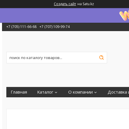
Создать сайт
на Satu.kz
+7 (705) 111-66-68
+7 (707) 109-99-74
Главная
Каталог
О компании
Доставка 