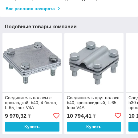
Все условия возврата
Подобные товары компании
Соединитель полосы с
Соединитель прут полоса
Соед
прокладкой, b40, 4 болта,
b40, крестовидный, L-65,
b30 
L-65, Inox V4A
Inox V4A
прок
9 970,32
10 794,41
10 
₸
₸
Купить
Купить