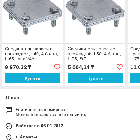
Соединитель полосы с
Соединитель полосы с
Соед
прокладкой, b40, 4 болта,
прокладкой, b50, 4 болта,
прок
L-65, Inox V4A
L-75, StZn
L-75
9 970,32
5 004,14
11 
₸
₸
Купить
Купить
О нас
Рейтинг не сформирован
Менее 5 отзывов за последний год
Работает с 06.01.2012
г. Алматы