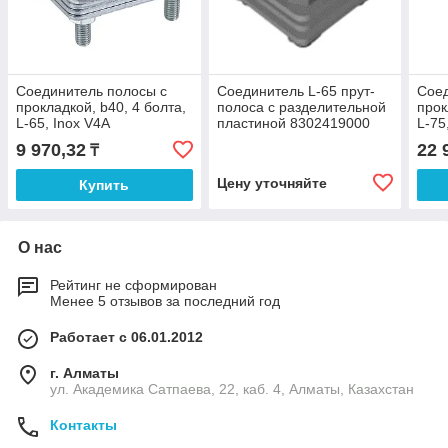
Соединитель полосы с
Соединитель L-65 прут-
Соед
прокладкой, b40, 4 болта,
полоса с разделительной
прок
L-65, Inox V4A
пластиной 8302419000
L-75
9 970,32
22 
₸
Цену уточняйте
Купить
О нас
Рейтинг не сформирован
Менее 5 отзывов за последний год
Работает с 06.01.2012
г. Алматы
ул. Академика Сатпаева, 22, каб. 4, Алматы, Казахстан
Контакты