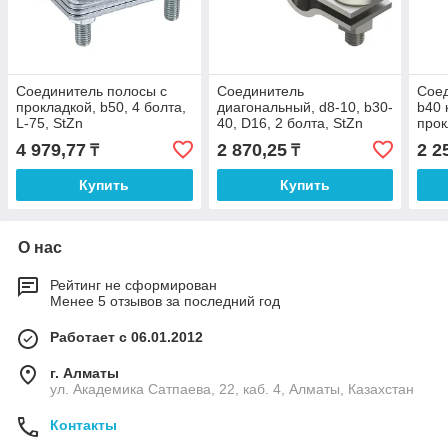
Соединитель полосы с
Соединитель
Соед
прокладкой, b50, 4 болта,
диагональный, d8-10, b30-
b40 
L-75, StZn
40, D16, 2 болта, StZn
прок
4 979,77
2 870,25
2 2
₸
₸
Купить
Купить
О нас
Рейтинг не сформирован
Менее 5 отзывов за последний год
Работает с 06.01.2012
г. Алматы
ул. Академика Сатпаева, 22, каб. 4, Алматы, Казахстан
Контакты