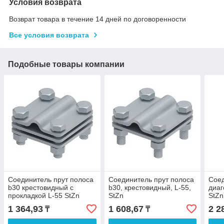
Условия возврата
Возврат товара в течение 14 дней по договоренности
Все условия возврата
Подобные товары компании
Соединитель прут полоса
Соединитель прут полоса
Соед
b30 крестовидный с
b30, крестовидный, L-55,
диаг
прокладкой L-55 StZn
StZn
StZn
1 364,93
1 608,67
2 2
₸
₸