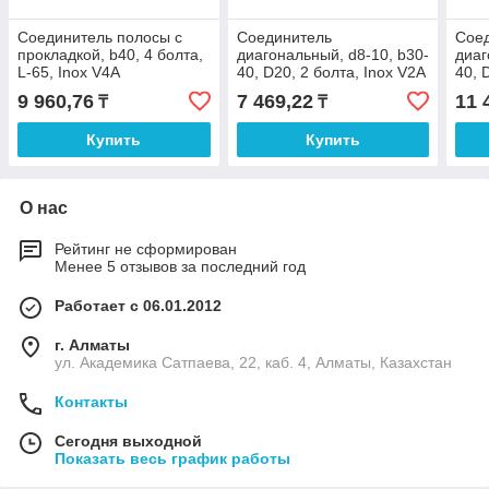
Соединитель полосы с
Соединитель
Сое
прокладкой, b40, 4 болта,
диагональный, d8-10, b30-
диаг
L-65, Inox V4A
40, D20, 2 болта, Inox V2A
40, 
V2A
9 960,76
7 469,22
11 
₸
₸
Купить
Купить
О нас
Рейтинг не сформирован
Менее 5 отзывов за последний год
Работает с 06.01.2012
г. Алматы
ул. Академика Сатпаева, 22, каб. 4, Алматы, Казахстан
Контакты
Сегодня выходной
Показать весь график работы