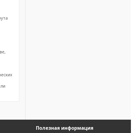
рута
ве,
ческих
ели
Полезная информация