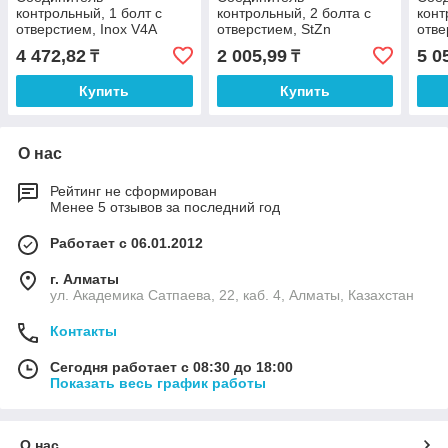
контрольный, 1 болт с
контрольный, 2 болта с
конт
отверстием, Inox V4A
отверстием, StZn
отве
4 472,82
2 005,99
5 0
₸
₸
Купить
Купить
О нас
Рейтинг не сформирован
Менее 5 отзывов за последний год
Работает с 06.01.2012
г. Алматы
ул. Академика Сатпаева, 22, каб. 4, Алматы, Казахстан
Контакты
Сегодня работает с 08:30 до 18:00
Показать весь график работы
О нас