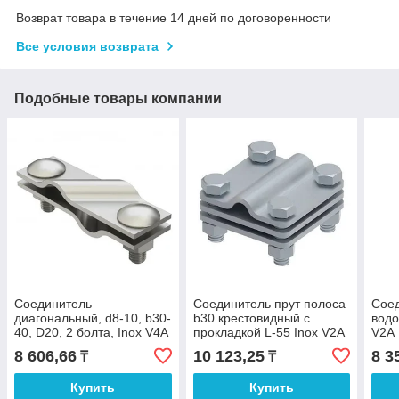
Возврат товара в течение 14 дней по договоренности
Все условия возврата
Подобные товары компании
Соединитель
Соединитель прут полоса
Соед
диагональный, d8-10, b30-
b30 крестовидный с
водо
40, D20, 2 болта, Inox V4A
прокладкой L-55 Inox V2A
V2A
8 606,66
10 123,25
8 3
₸
₸
Купить
Купить