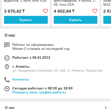
водосток, 1 болт, Inox V2A
крестовидный, 4 болта, L-
унив
55, Inox V2A
M10,
3 670,42
4 602,94
2 6
₸
₸
Купить
Купить
О нас
Рейтинг не сформирован
Менее 5 отзывов за последний год
Работает с 06.01.2012
г. Алматы
ул. Академика Сатпаева, 22, каб. 4, Алматы, Казахстан
Контакты
Сегодня работает с 08:30 до 18:00
Показать весь график работы
О нас