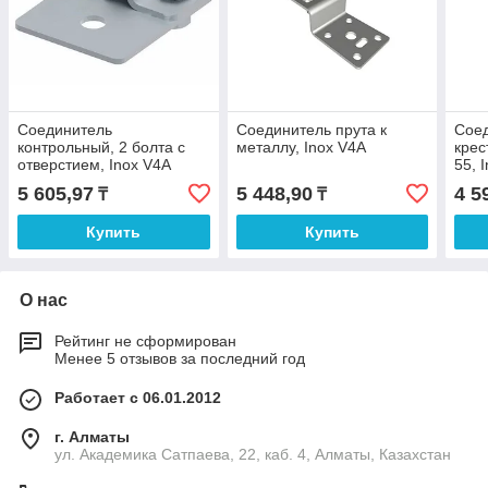
Соединитель
Соединитель прута к
Соед
контрольный, 2 болта с
металлу, Inox V4A
крес
отверстием, Inox V4A
55, 
5 605,97
5 448,90
4 5
₸
₸
Купить
Купить
О нас
Рейтинг не сформирован
Менее 5 отзывов за последний год
Работает с 06.01.2012
г. Алматы
ул. Академика Сатпаева, 22, каб. 4, Алматы, Казахстан