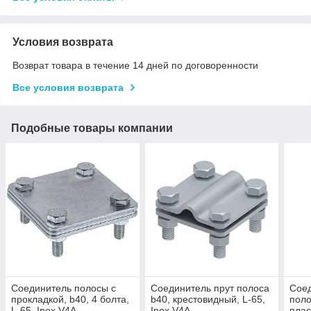
Условия возврата
Возврат товара в течение 14 дней по договоренности
Все условия возврата
Подобные товары компании
Соединитель полосы с
Соединитель прут полоса
Соед
прокладкой, b40, 4 болта,
b40, крестовидный, L-65,
поло
L-65, Inox V4A
Inox V4A
плас