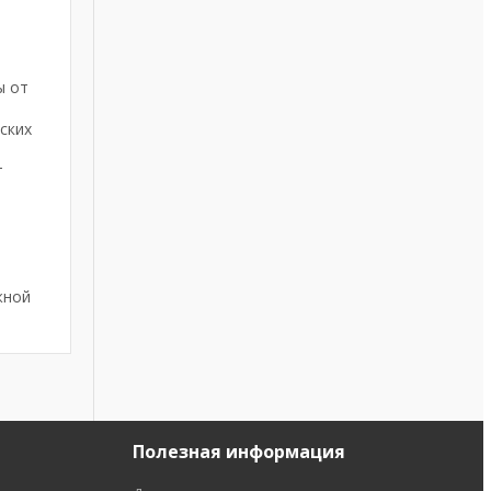
ы от
ских
т
жной
Полезная информация