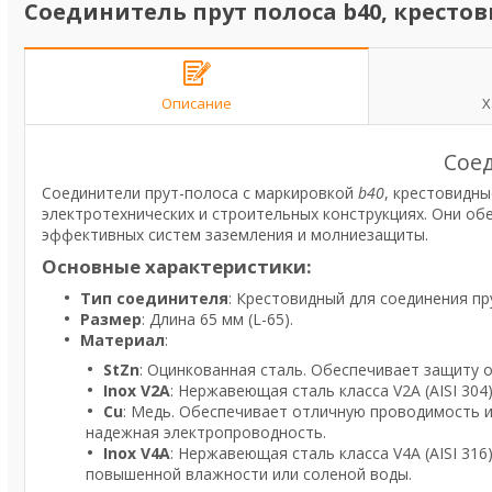
Соединитель прут полоса b40, крестови
Описание
Х
Соед
Соединители прут-полоса с маркировкой
b40
, крестовидн
электротехнических и строительных конструкциях. Они об
эффективных систем заземления и молниезащиты.
Основные характеристики:
Тип соединителя
: Крестовидный для соединения пр
Размер
: Длина 65 мм (L-65).
Материал
:
StZn
: Оцинкованная сталь. Обеспечивает защиту о
Inox V2A
: Нержавеющая сталь класса V2A (AISI 30
Cu
: Медь. Обеспечивает отличную проводимость и
надежная электропроводность.
Inox V4A
: Нержавеющая сталь класса V4A (AISI 316
повышенной влажности или соленой воды.