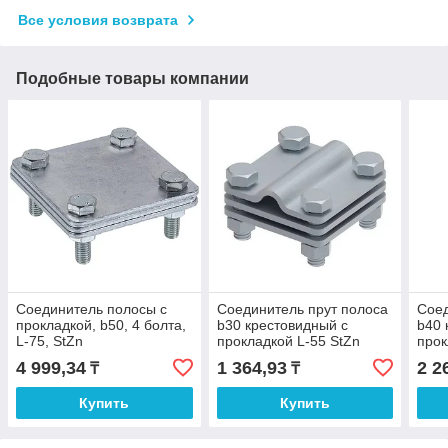
Все условия возврата
Подобные товары компании
Соединитель полосы с
Соединитель прут полоса
Соед
прокладкой, b50, 4 болта,
b30 крестовидный с
b40 
L-75, StZn
прокладкой L-55 StZn
прок
4 999,34
1 364,93
2 2
₸
₸
Купить
Купить