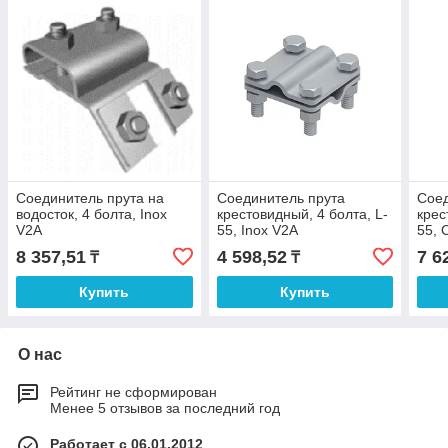
Соединитель прута на
Соединитель прута
Соед
водосток, 4 болта, Inox
крестовидный, 4 болта, L-
крес
V2A
55, Inox V2A
55, 
8 357,51
4 598,52
7 6
₸
₸
Купить
Купить
О нас
Рейтинг не сформирован
Менее 5 отзывов за последний год
Работает с 06.01.2012