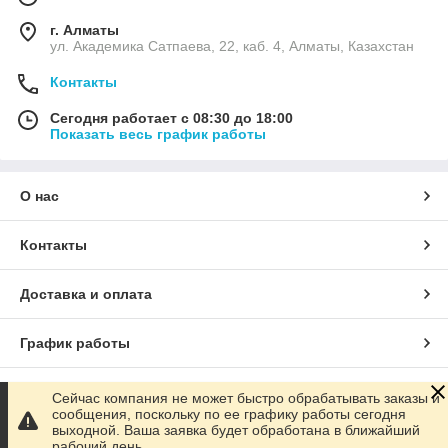
г. Алматы
ул. Академика Сатпаева, 22, каб. 4, Алматы, Казахстан
Контакты
Сегодня работает с 08:30 до 18:00
Показать весь график работы
О нас
Контакты
Доставка и оплата
График работы
Полная версия сайта
Сейчас компания не может быстро обрабатывать заказы и
сообщения, поскольку по ее графику работы сегодня
выходной. Ваша заявка будет обработана в ближайший
Сайт создан на маркетплейсе
Satu.kz
рабочий день.