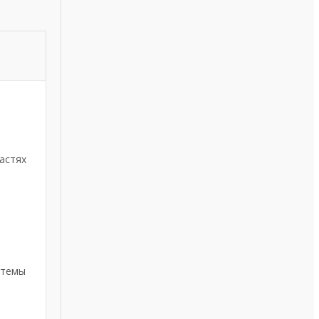
астях
стемы