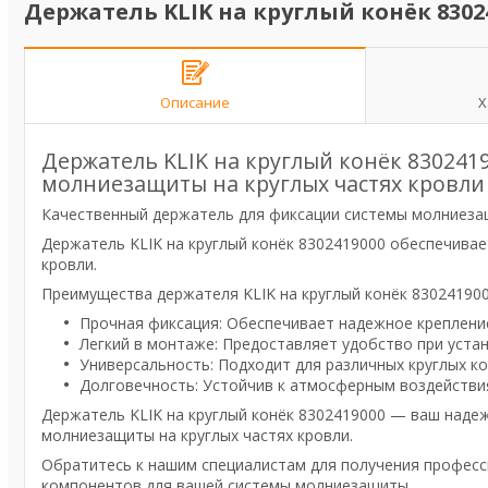
Держатель KLIK на круглый конёк 8302
Описание
Х
Держатель KLIK на круглый конёк 830241
молниезащиты на круглых частях кровли
Качественный держатель для фиксации системы молниезащ
Держатель KLIK на круглый конёк 8302419000 обеспечивае
кровли.
Преимущества держателя KLIK на круглый конёк 830241900
Прочная фиксация: Обеспечивает надежное крепление
Легкий в монтаже: Предоставляет удобство при устан
Универсальность: Подходит для различных круглых ко
Долговечность: Устойчив к атмосферным воздействи
Держатель KLIK на круглый конёк 8302419000 — ваш наде
молниезащиты на круглых частях кровли.
Обратитесь к нашим специалистам для получения профес
компонентов для вашей системы молниезащиты.