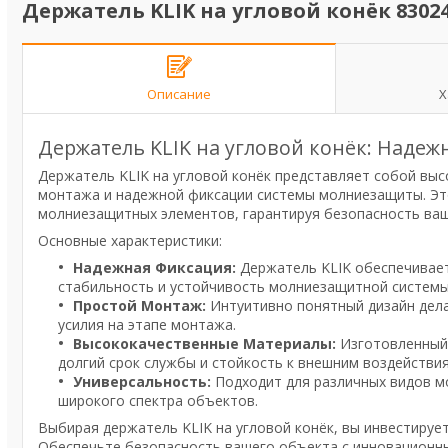
Держатель KLIK на угловой конёк 8302
Описание
Х
Держатель KLIK на угловой конёк: Наде
Держатель KLIK на угловой конёк представляет собой вы
монтажа и надежной фиксации системы молниезащиты. Эт
молниезащитных элементов, гарантируя безопасность ваш
Основные характеристики:
Надежная Фиксация:
Держатель KLIK обеспечивает
стабильность и устойчивость молниезащитной системы
Простой Монтаж:
Интуитивно понятный дизайн дела
усилия на этапе монтажа.
Высококачественные Материалы:
Изготовленный 
долгий срок службы и стойкость к внешним воздействия
Универсальность:
Подходит для различных видов м
широкого спектра объектов.
Выбирая держатель KLIK на угловой конёк, вы инвестиру
Обеспечьте безопасность вашего объекта с инновационны