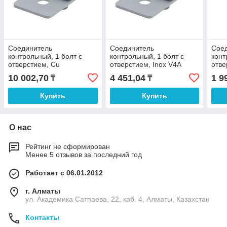
Соединитель
Соединитель
Сое
контрольный, 1 болт с
контрольный, 1 болт с
конт
отверстием, Cu
отверстием, Inox V4A
отве
10 002,70
4 451,04
1 9
₸
₸
Купить
Купить
О нас
Рейтинг не сформирован
Менее 5 отзывов за последний год
Работает с 06.01.2012
г. Алматы
ул. Академика Сатпаева, 22, каб. 4, Алматы, Казахстан
Контакты