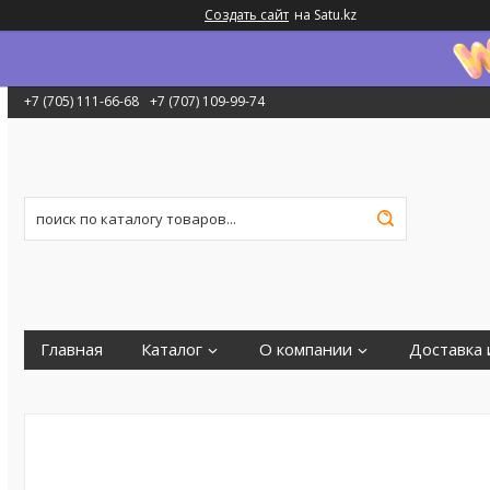
Создать сайт
на Satu.kz
+7 (705) 111-66-68
+7 (707) 109-99-74
Главная
Каталог
О компании
Доставка 