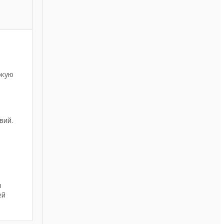
окую
вий.
ы
ей