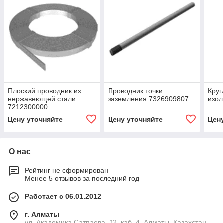
Плоский проводник из
Проводник точки
Круг
нержавеющей стали
заземления 7326909807
изо
7212300000
Цену уточняйте
Цену уточняйте
Цен
О нас
Рейтинг не сформирован
Менее 5 отзывов за последний год
Работает с 06.01.2012
г. Алматы
ул. Академика Сатпаева, 22, каб. 4, Алматы, Казахстан