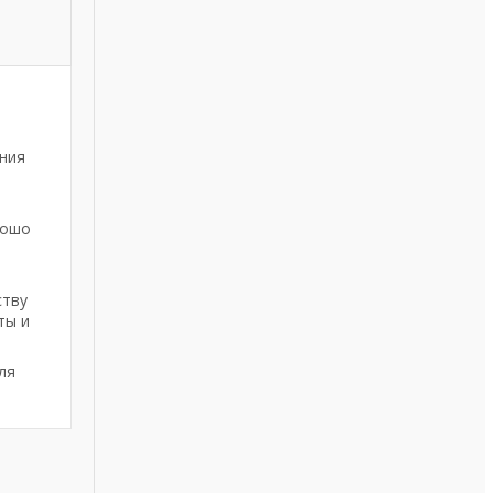
ния
рошо
ству
ты и
ля