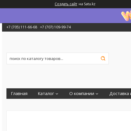
Создать сайт
на Satu.kz
+7 (705) 111-66-68
+7 (707) 109-99-74
Главная
Каталог
О компании
Доставка 