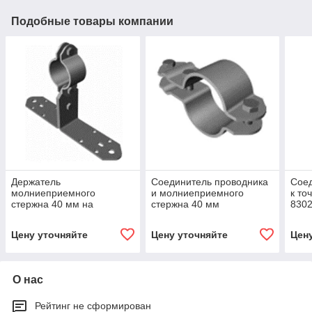
Подобные товары компании
Держатель
Соединитель проводника
Соед
молниеприемного
и молниеприемного
к то
стержна 40 мм на
стержна 40 мм
830
пластине 8302419000
8302419000
Цену уточняйте
Цену уточняйте
Цен
О нас
Рейтинг не сформирован